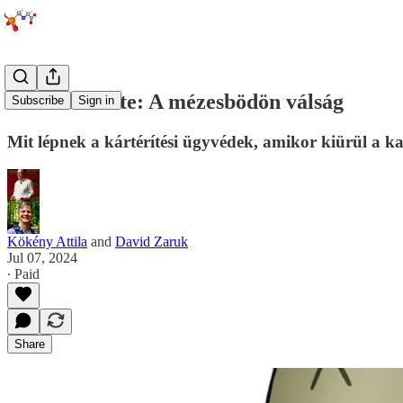
2.1 SlimeGate: A mézesbödön válság
Subscribe
Sign in
Mit lépnek a kártérítési ügyvédek, amikor kiürül a k
Kökény Attila
and
David Zaruk
Jul 07, 2024
∙ Paid
Share