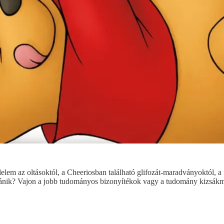
em az oltásoktól, a Cheeriosban található glifozát-maradványoktól, a ráko
közpánik? Vajon a jobb tudományos bizonyítékok vagy a tudomány kizs