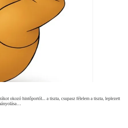
t okozó hintőportól... a tiszta, csupasz félelem a tiszta, leplezett
ákmányolása…