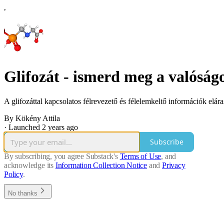
Glifozát - ismerd meg a valóság
A glifozáttal kapcsolatos félrevezető és félelemkeltő információk elá
By Kökény Attila
·
Launched 2 years ago
Subscribe
By subscribing, you agree Substack's
Terms of Use
, and
acknowledge its
Information Collection Notice
and
Privacy
Policy
.
No thanks