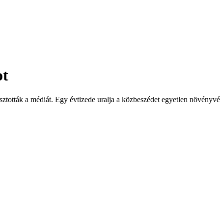
ot
rasztották a médiát. Egy évtizede uralja a közbeszédet egyetlen növény