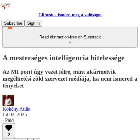
Glifozát - ismerd meg a valóságot
Subscribe
Sign in
Read distraction-free on Substack
A mesterséges intelligencia hitelessége
Az MI pont úgy vezet félre, mint akármelyik
megélhetési zöld szervezet médiája, ha nem ismered a
tényeket
Kökény Attila
Jul 02, 2025
∙ Paid
2