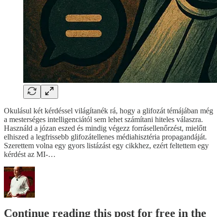
Okulásul két kérdéssel világítanék rá, hogy a glifozát témájában még
a mesterséges intelligenciától sem lehet számítani hiteles válaszra.
Használd a józan eszed és mindig végezz forrásellenőrzést, mielőtt
elhiszed a legfrissebb glifozátellenes médiahisztéria propagandáját.
Szerettem volna egy gyors listázást egy cikkhez, ezért feltettem egy
kérdést az MI-…
Continue reading this post for free in the